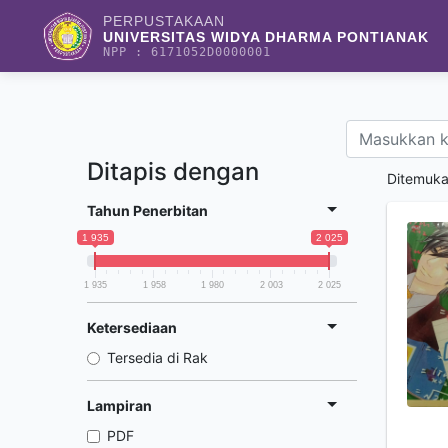
PERPUSTAKAAN
UNIVERSITAS WIDYA DHARMA PONTIANAK
NPP : 6171052D0000001
Ditapis dengan
Ditemuk
Tahun Penerbitan
1 935
2 025
1 935
1 958
1 980
2 003
2 025
Ketersediaan
Tersedia di Rak
Lampiran
PDF