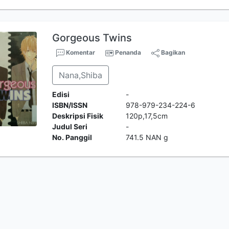
Gorgeous Twins
Komentar
Penanda
Bagikan
Nana,Shiba
Edisi
-
ISBN/ISSN
978-979-234-224-6
Deskripsi Fisik
120p,17,5cm
Judul Seri
-
No. Panggil
741.5 NAN g