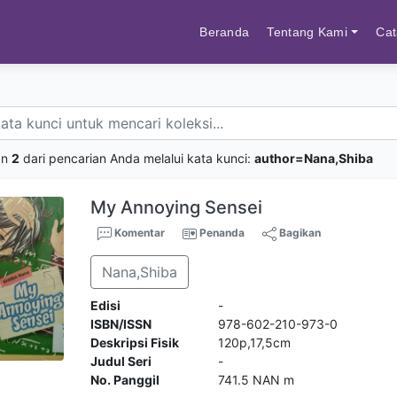
Beranda
Tentang Kami
Cat
an
2
dari pencarian Anda melalui kata kunci:
author=Nana,Shiba
My Annoying Sensei
Komentar
Penanda
Bagikan
Nana,Shiba
Edisi
-
ISBN/ISSN
978-602-210-973-0
Deskripsi Fisik
120p,17,5cm
Judul Seri
-
No. Panggil
741.5 NAN m