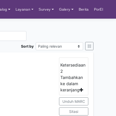
alog
Layanan
Survey
Galery
Berita
PorEl
Sort by
Ketersediaan
2
Tambahkan
ke dalam
keranjang
Unduh MARC
Sitasi