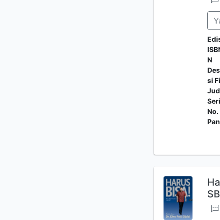
Y
Edi
ISB
N
Des
si F
Jud
Ser
No.
Pan
Ha
S