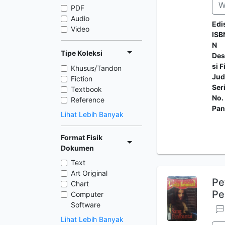
W
PDF
Audio
Edi
Video
ISB
N
Tipe Koleksi
Des
si F
Khusus/Tandon
Jud
Fiction
Ser
Textbook
No.
Reference
Pan
Lihat Lebih Banyak
Format Fisik
Dokumen
Text
Art Original
Pe
Chart
Pe
Computer
Software
Lihat Lebih Banyak