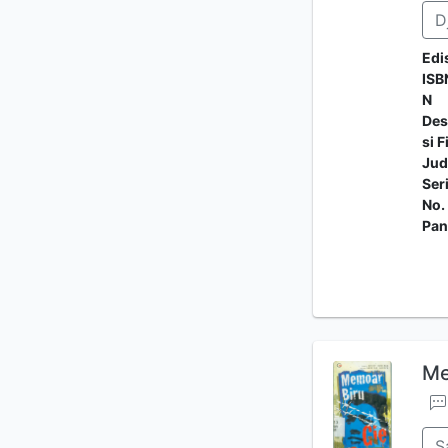
D
Edi
ISB
N
Des
si F
Jud
Ser
No.
Pan
Me
S