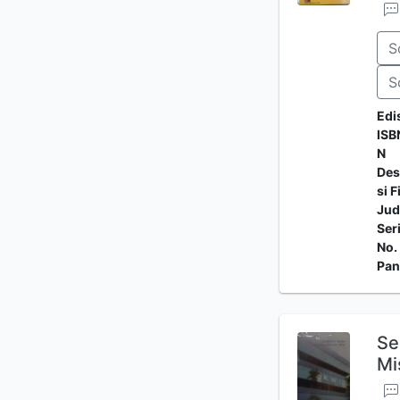
S
S
Edi
ISB
N
Des
si F
Jud
Ser
No.
Pan
Se
Mi