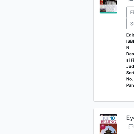
F
S
Edi
ISB
N
Des
si F
Jud
Ser
No.
Pan
Ey