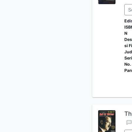
S
Edi
ISB
N
Des
si F
Jud
Ser
No.
Pan
Th