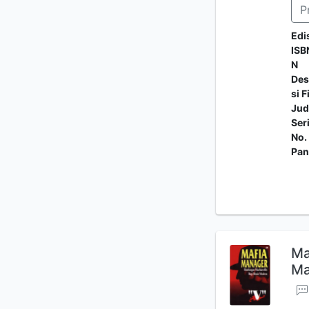
P
Edi
ISB
N
Des
si F
Jud
Ser
No.
Pan
Ma
Ma