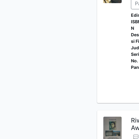
P
Edi
ISB
N
Des
si F
Jud
Ser
No.
Pan
Ri
Aw