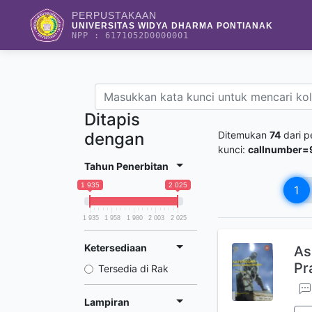
PERPUSTAKAAN
UNIVERSITAS WIDYA DHARMA PONTIANAK
NPP : 6171052D0000001
Ditapis
dengan
Ditemukan
74
dari p
kunci:
callnumber=
Tahun Penerbitan
1 935
2 025
1
1 935
1 958
1 980
2 003
2 025
Ketersediaan
As
Pr
Tersedia di Rak
Lampiran