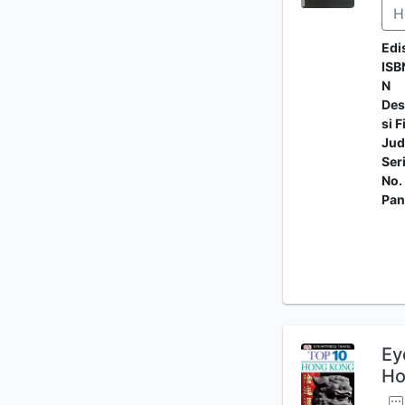
H
Edi
ISB
N
Des
si F
Jud
Ser
No.
Pan
Ey
Ho