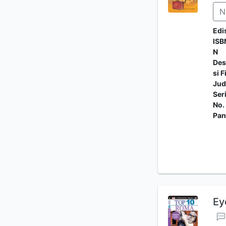
N
Edi
ISB
N
Des
si F
Jud
Ser
No.
Pan
Ey