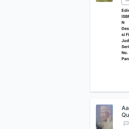
Edi
ISB
N
Des
si F
Jud
Ser
No.
Pan
Aa
Qu