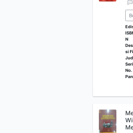
B
Edi
ISB
N
Des
si F
Jud
Ser
No.
Pan
Me
Wi
Me