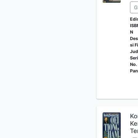
G
Edi
ISB
N
Des
si F
Jud
Ser
No.
Pan
Ko
Ke
Te