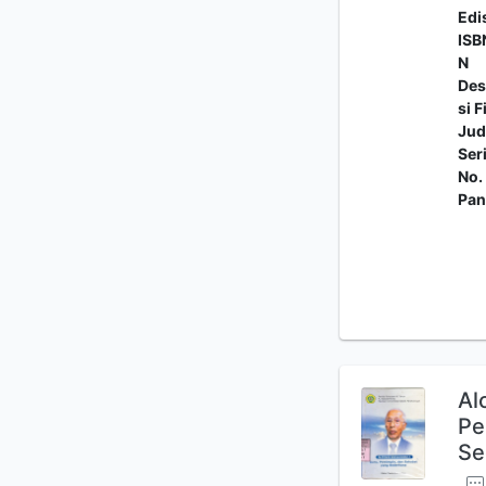
Edi
ISB
N
Des
si F
Jud
Ser
No.
Pan
Al
Pe
Se