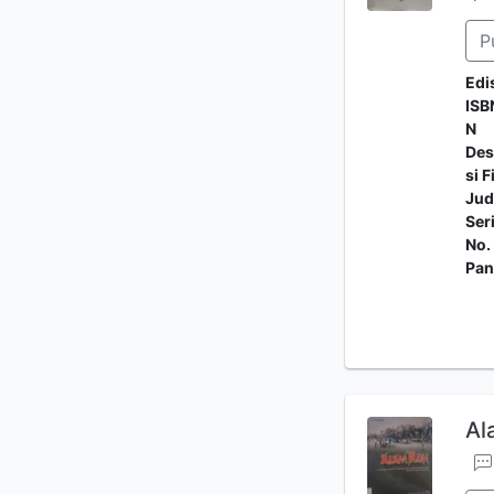
P
Edi
ISB
N
Des
si F
Jud
Ser
No.
Pan
Al