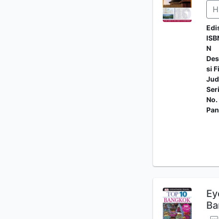
H
Edi
ISB
N
Des
si F
Jud
Ser
No.
Pan
Ey
Ba