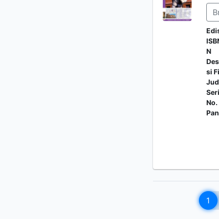
B
Edi
ISB
N
Des
si F
Jud
Ser
No.
Pan
1