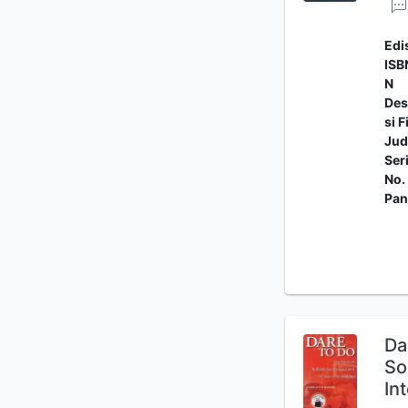
Edi
ISB
N
Des
si F
Jud
Ser
No.
Pan
Da
So
In