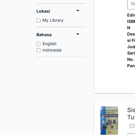
N
Lokasi
Edi
My Library
ISB
N
Des
Bahasa
si F
English
Jud
Indonesia
Ser
No.
Pan
Si
Tu