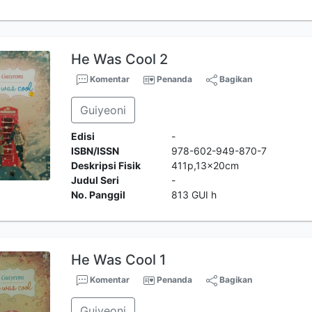
He Was Cool 2
Komentar
Penanda
Bagikan
Guiyeoni
Edisi
-
ISBN/ISSN
978-602-949-870-7
Deskripsi Fisik
411p,13x20cm
Judul Seri
-
No. Panggil
813 GUI h
He Was Cool 1
Komentar
Penanda
Bagikan
Guiyeoni