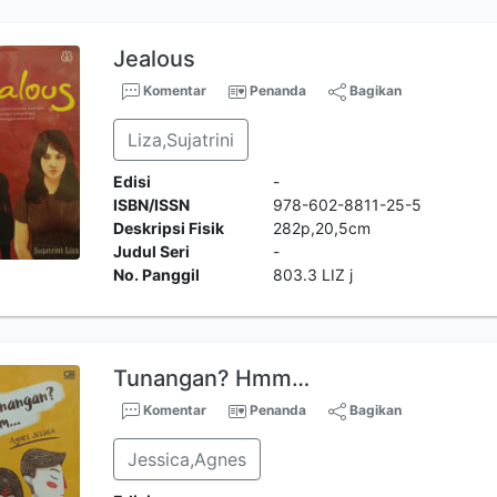
Jealous
Komentar
Penanda
Bagikan
Liza,Sujatrini
Edisi
-
ISBN/ISSN
978-602-8811-25-5
Deskripsi Fisik
282p,20,5cm
Judul Seri
-
No. Panggil
803.3 LIZ j
Tunangan? Hmm…
Komentar
Penanda
Bagikan
Jessica,Agnes