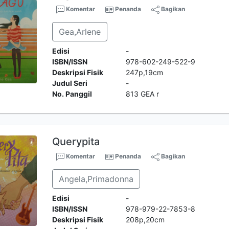
Komentar
Penanda
Bagikan
Gea,Arlene
Edisi
-
ISBN/ISSN
978-602-249-522-9
Deskripsi Fisik
247p,19cm
Judul Seri
-
No. Panggil
813 GEA r
Querypita
Komentar
Penanda
Bagikan
Angela,Primadonna
Edisi
-
ISBN/ISSN
978-979-22-7853-8
Deskripsi Fisik
208p,20cm