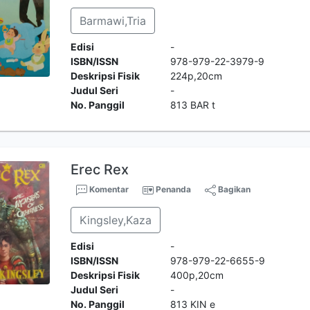
Barmawi,Tria
Edisi
-
ISBN/ISSN
978-979-22-3979-9
Deskripsi Fisik
224p,20cm
Judul Seri
-
No. Panggil
813 BAR t
Erec Rex
Komentar
Penanda
Bagikan
Kingsley,Kaza
Edisi
-
ISBN/ISSN
978-979-22-6655-9
Deskripsi Fisik
400p,20cm
Judul Seri
-
No. Panggil
813 KIN e