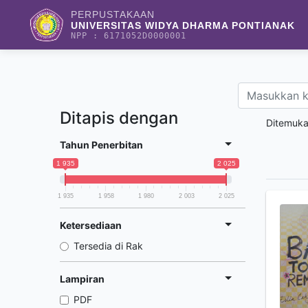
PERPUSTAKAAN
UNIVERSITAS WIDYA DHARMA PONTIANAK
NPP : 6171052D0000001
Ditapis dengan
Ditemuk
Tahun Penerbitan
1 935
2 025
1 935
1 958
1 980
2 003
2 025
Ketersediaan
Tersedia di Rak
Lampiran
PDF