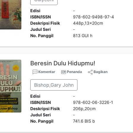
Edisi
-
ISBN/ISSN
978-602-9498-97-4
Deskripsi Fisik
448p,13x20cm
Judul Seri
-
No. Panggil
813 GUI h
Beresin Dulu Hidupmu!
Komentar
Penanda
Bagikan
Bishop,Gary John
Edisi
-
ISBN/ISSN
978-602-06-3226-1
Deskripsi Fisik
206p,20cm
Judul Seri
-
No. Panggil
741.6 BIS b