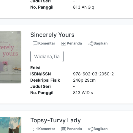
Judul Seri
-
No. Panggil
813 ANG q
Sincerely Yours
Komentar
Penanda
Bagikan
Widiana,Tia
Edisi
-
ISBN/ISSN
978-602-03-2050-2
Deskripsi Fisik
248p,29cm
Judul Seri
-
No. Panggil
813 WID s
Topsy-Turvy Lady
Komentar
Penanda
Bagikan