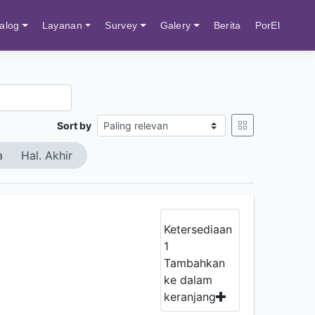
alog
Layanan
Survey
Galery
Berita
PorEl
Sort by
a
Hal. Akhir
Ketersediaan
1
Tambahkan
ke dalam
keranjang