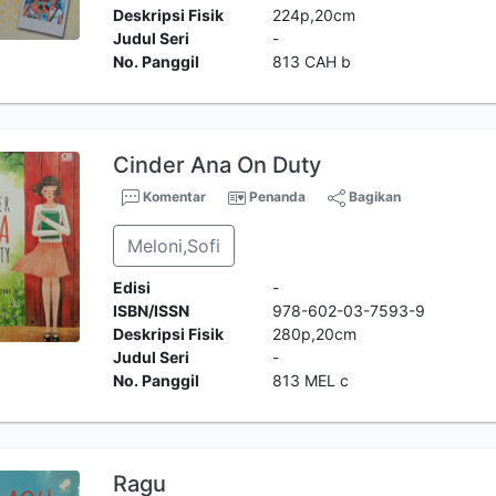
Deskripsi Fisik
224p,20cm
Judul Seri
-
No. Panggil
813 CAH b
Cinder Ana On Duty
Komentar
Penanda
Bagikan
Meloni,Sofi
Edisi
-
ISBN/ISSN
978-602-03-7593-9
Deskripsi Fisik
280p,20cm
Judul Seri
-
No. Panggil
813 MEL c
Ragu