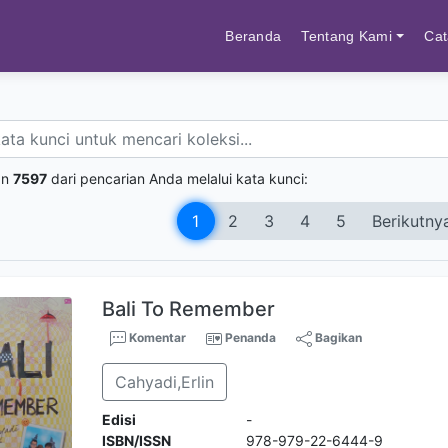
Beranda
Tentang Kami
Cat
an
7597
dari pencarian Anda melalui kata kunci:
1
2
3
4
5
Berikutny
Bali To Remember
Komentar
Penanda
Bagikan
Cahyadi,Erlin
Edisi
-
ISBN/ISSN
978-979-22-6444-9