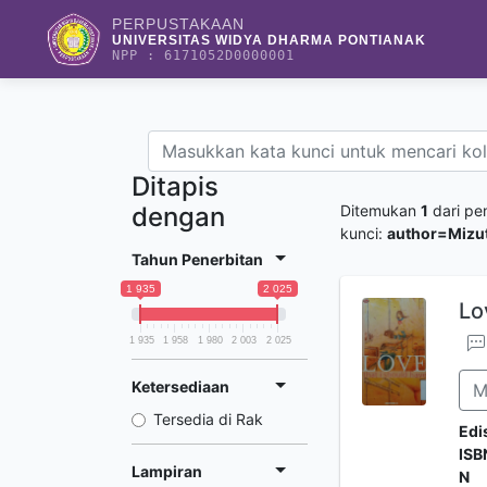
PERPUSTAKAAN
UNIVERSITAS WIDYA DHARMA PONTIANAK
NPP : 6171052D0000001
Ditapis
dengan
Ditemukan
1
dari pe
kunci:
author=Mizut
Tahun Penerbitan
1 935
2 025
Lo
1 935
1 958
1 980
2 003
2 025
Ketersediaan
M
Tersedia di Rak
Edi
ISB
Lampiran
N