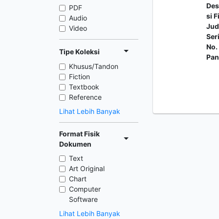
Des
PDF
si F
Audio
Jud
Video
Ser
No.
Tipe Koleksi
Pan
Khusus/Tandon
Fiction
Textbook
Reference
Lihat Lebih Banyak
Format Fisik
Dokumen
Text
Art Original
Chart
Computer
Software
Lihat Lebih Banyak