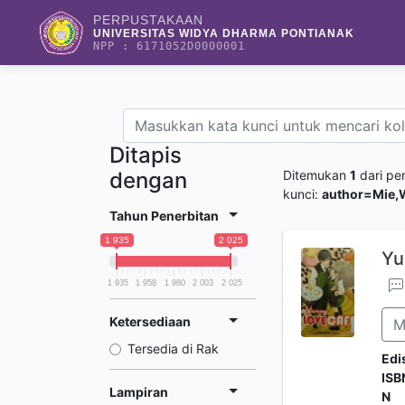
PERPUSTAKAAN
UNIVERSITAS WIDYA DHARMA PONTIANAK
NPP : 6171052D0000001
Ditapis
dengan
Ditemukan
1
dari pe
kunci:
author=Mie,
Tahun Penerbitan
1 935
2 025
Yu
1 935
1 958
1 980
2 003
2 025
Ketersediaan
M
Tersedia di Rak
Edi
ISB
Lampiran
N