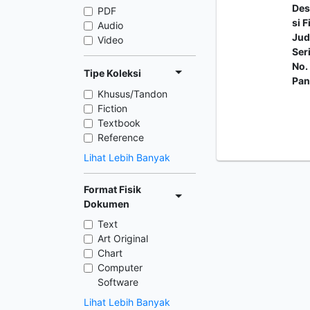
Des
PDF
si F
Audio
Jud
Video
Ser
No.
Tipe Koleksi
Pan
Khusus/Tandon
Fiction
Textbook
Reference
Lihat Lebih Banyak
Format Fisik
Dokumen
Text
Art Original
Chart
Computer
Software
Lihat Lebih Banyak