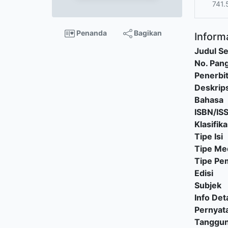
741.
Penanda
Bagikan
Informa
Judul Se
No. Pang
Penerbi
Deskrips
Bahasa
ISBN/IS
Klasifika
Tipe Isi
Tipe Me
Tipe P
Edisi
Subjek
Info Deta
Pernyat
Tanggu