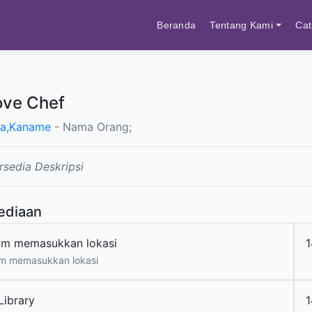
Beranda
Tentang Kami
Cat
ove Chef
ma,Kaname
- Nama Orang;
rsedia Deskripsi
ediaan
um memasukkan lokasi
1
m memasukkan lokasi
Library