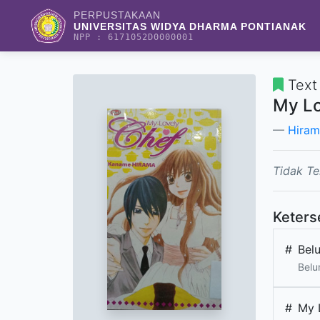
PERPUSTAKAAN
UNIVERSITAS WIDYA DHARMA PONTIANAK
NPP : 6171052D0000001
Text
My L
Hira
Tidak Te
Keters
#
Bel
Belu
#
My 