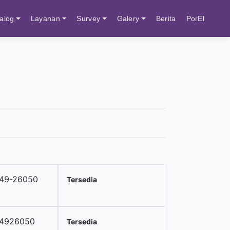
alog
Layanan
Survey
Galery
Berita
PorEl
49-26050
Tersedia
14926050
Tersedia