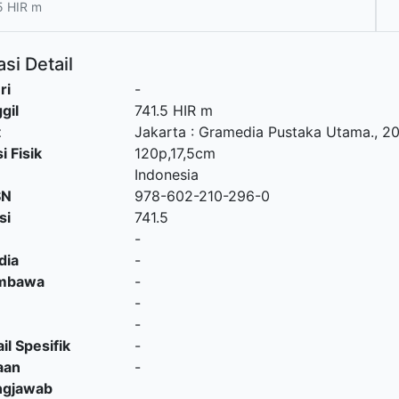
5 HIR m
si Detail
ri
-
gil
741.5 HIR m
t
Jakarta
:
Gramedia Pustaka Utama
.,
20
i Fisik
120p,17,5cm
Indonesia
SN
978-602-210-296-0
si
741.5
-
dia
-
embawa
-
-
-
il Spesifik
-
aan
-
ngjawab