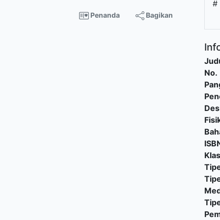
#
Penanda
Bagikan
Inf
Judu
No.
Pan
Pen
Des
Fisi
Bah
ISB
Klas
Tipe
Tip
Med
Tip
Pe