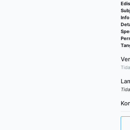
Edis
Sub
Info
Deta
Spes
Per
Tan
Ver
Tida
Lam
Tid
Ko