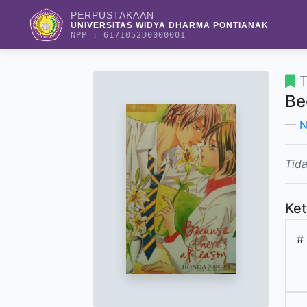
PERPUSTAKAAN
UNIVERSITAS WIDYA DHARMA PONTIANAK
NPP : 6171052D0000001
T
Be
N
Tida
Ket
#