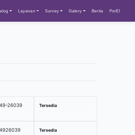
alog
Layanan
Survey
Galery
Berita
PorEl
49-26039
Tersedia
14926039
Tersedia