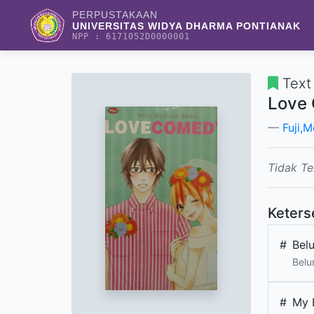
PERPUSTAKAAN
UNIVERSITAS WIDYA DHARMA PONTIANAK
NPP : 6171052D0000001
Text
Love
Fuji,M
Tidak Te
Keters
#
Bel
Belu
#
My 