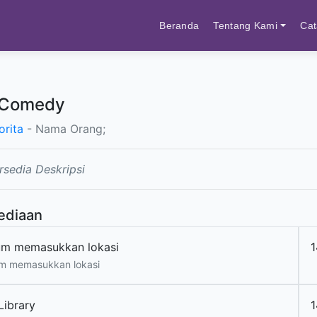
Beranda
Tentang Kami
Cat
 Comedy
orita
- Nama Orang;
rsedia Deskripsi
ediaan
um memasukkan lokasi
1
m memasukkan lokasi
Library