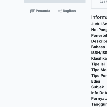
741.
Penanda
Bagikan
Informa
Judul Se
No. Pang
Penerbi
Deskrips
Bahasa
ISBN/IS
Klasifika
Tipe Isi
Tipe Me
Tipe P
Edisi
Subjek
Info Deta
Pernyat
Tanggu