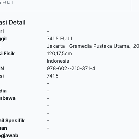
5 FUJ l
si Detail
ri
-
gil
741.5 FUJ l
t
Jakarta
:
Gramedia Pustaka Utama
.,
20
i Fisik
120,17,5cm
Indonesia
SN
978-602--210-371-4
si
741.5
-
dia
-
embawa
-
-
-
il Spesifik
-
aan
-
ngjawab