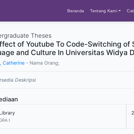
Beranda
Tentang Kami
Cat
rgraduate Theses
ffect of Youtube To Code-Switching of S
age and Culture In Universitas Widya 
, Catherine
- Nama Orang;
rsedia Deskripsi
ediaan
Library
GRA t