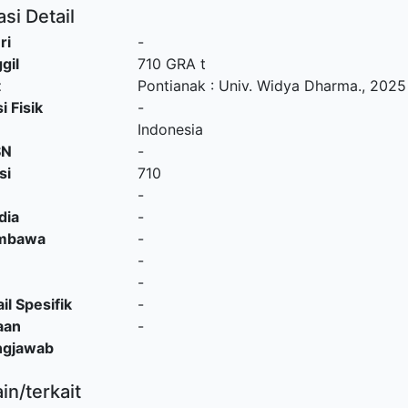
si Detail
ri
-
gil
710 GRA t
t
Pontianak
:
Univ. Widya Dharma
.,
2025
i Fisik
-
Indonesia
SN
-
si
710
-
dia
-
embawa
-
-
-
il Spesifik
-
aan
-
ngjawab
ain/terkait