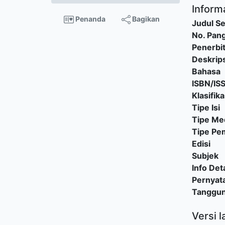
Informa
Penanda
Bagikan
Judul Se
No. Pang
Penerbi
Deskrips
Bahasa
ISBN/IS
Klasifika
Tipe Isi
Tipe Me
Tipe P
Edisi
Subjek
Info Deta
Pernyat
Tanggu
Versi l