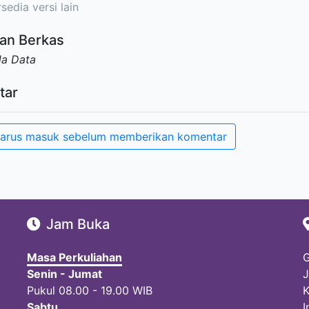
sedia versi lain
an Berkas
da Data
tar
arus masuk sebelum memberikan komentar
Jam Buka
Masa Perkuliahan
G
Senin - Jumat
J
Pukul 08.00 - 19.00 WIB
K
Sabtu
I