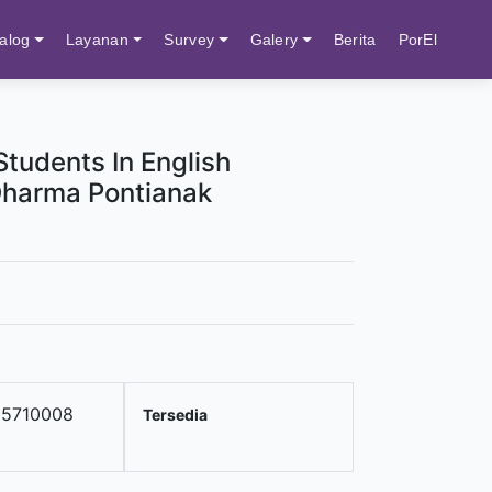
alog
Layanan
Survey
Galery
Berita
PorEl
tudents In English
Dharma Pontianak
25710008
Tersedia