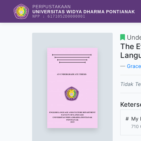
PERPUSTAKAAN
UNIVERSITAS WIDYA DHARMA PONTIANAK
NPP : 6171052D0000001
Unde
The E
Langu
Grace
Tidak Te
Keters
#
My 
710 