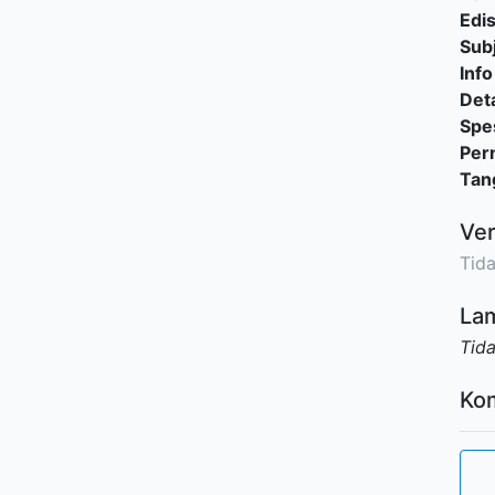
Edis
Sub
Info
Deta
Spes
Per
Tan
Ver
Tida
Lam
Tid
Ko