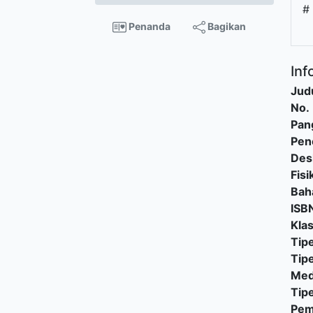
#
Penanda
Bagikan
Inf
Judu
No.
Pan
Pen
Des
Fisi
Bah
ISB
Klas
Tipe
Tip
Med
Tip
Pe