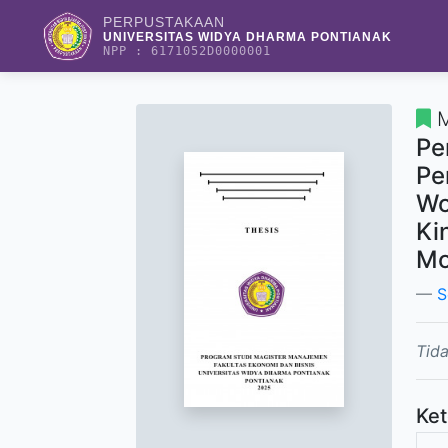
PERPUSTAKAAN
UNIVERSITAS WIDYA DHARMA PONTIANAK
NPP : 6171052D0000001
M
Pe
Pe
Wo
Ki
Mo
S
Tida
Ket