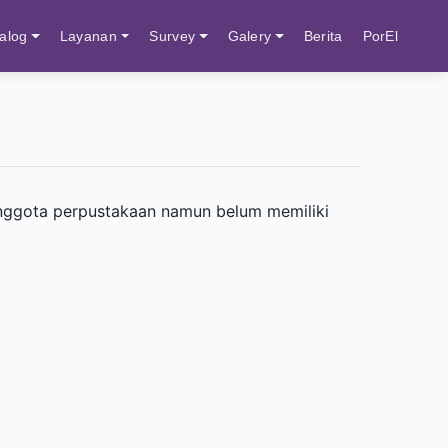
alog
Layanan
Survey
Galery
Berita
PorEl
 anggota perpustakaan namun belum memiliki